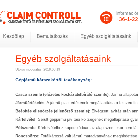
Informáci
+36-1-2
Kezdőlap
Bemutatkozás
Egyéb szolgáltatásaink
Egyéb szolgáltatásaink
Utolsó módosítás: 2019.03.19
Gépjármű kárszakértői tevékenység:
Casco szemle (előzetes kockázatelbíráló szemle):
Jármű állapotán
Járműértékelés
: A jármű piaci értékének megállapítása a felszerelt
Beépítés ellenőrzés (ellenőrző szemle):
Elvégzett javítás után an
Kárfelvétel
: Sérült gépjármű javítási költségének megállapítása gyár
Pótszemle
: Kárfelvételhez kapcsolódóan az alap szemlekor nem lá
Roncsbörze
: Totálkárossá vált jármű maradványának meghirdetése in